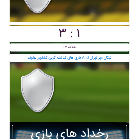
۳ : ۱
هفته ۱۳
بازی های گذشته گرين کشاورز نهاوند And نيکان مهر تهران
رخداد های بازی