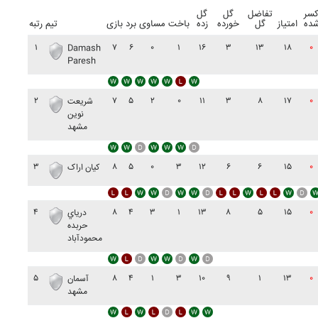
سر
تفاضل
گل
گل
ده
امتیاز
گل
خورده
زده
باخت
مساوی
برد
بازی
تیم
رتبه
۱
۷
۶
۰
۱
۱۶
۳
۱۳
۱۸
۰
Damash
Paresh
۲
۷
۵
۲
۰
۱۱
۳
۸
۱۷
۰
شريعت
نوين
مشهد
۳
۸
۵
۰
۳
۱۲
۶
۶
۱۵
۰
کيان اراک
۴
۸
۴
۳
۱
۱۳
۸
۵
۱۵
۰
درياي
حربده
محمودآباد
۵
۸
۴
۱
۳
۱۰
۹
۱
۱۳
۰
آسمان
مشهد