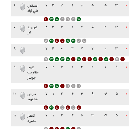
۶
۷
۳
۳
۱
۱۰
۵
۵
۱۲
۰
استقلال
علي آباد
۷
۸
۳
۳
۲
۷
۵
۲
۱۲
۰
شهروند
نور
۸
۷
۴
۰
۳
۷
۷
۰
۱۲
۰
۹
۷
۲
۳
۲
۴
۴
۰
۹
۰
شهدا
مقاومت
جويبار
۱۰
۷
۱
۲
۴
۳
۹
-۶
۵
۰
سيمان
شاهرود
۱۱
۷
۱
۲
۴
۵
۱۲
-۷
۵
۰
انتظار
بجنورد