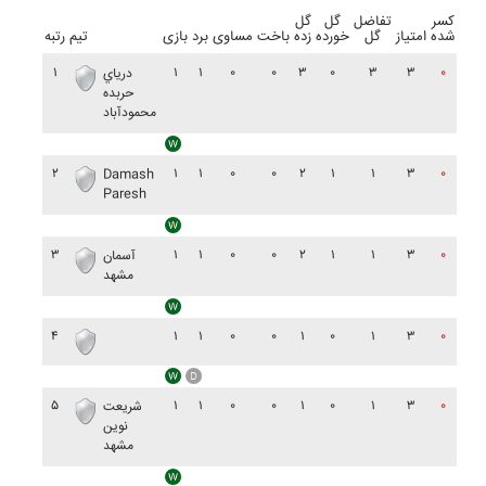
کسر
تفاضل
گل
گل
شده
امتیاز
گل
خورده
زده
باخت
مساوی
برد
بازی
تیم
رتبه
۱
۱
۱
۰
۰
۳
۰
۳
۳
۰
درياي
حربده
محمودآباد
۲
۱
۱
۰
۰
۲
۱
۱
۳
۰
Damash
Paresh
۳
۱
۱
۰
۰
۲
۱
۱
۳
۰
آسمان
مشهد
۴
۱
۱
۰
۰
۱
۰
۱
۳
۰
۵
۱
۱
۰
۰
۱
۰
۱
۳
۰
شريعت
نوين
مشهد