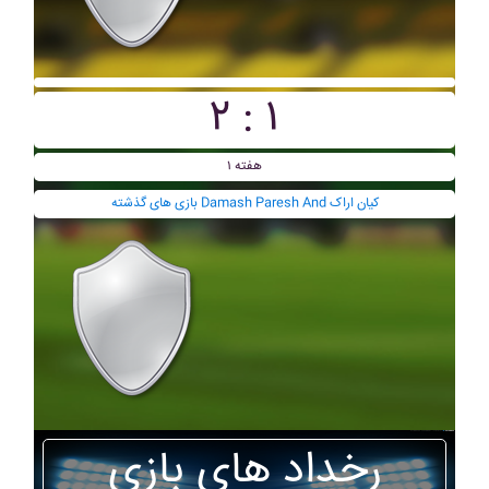
۲ : ۱
هفته ۱
بازی های گذشته Damash Paresh And کيان اراک
رخداد های بازی