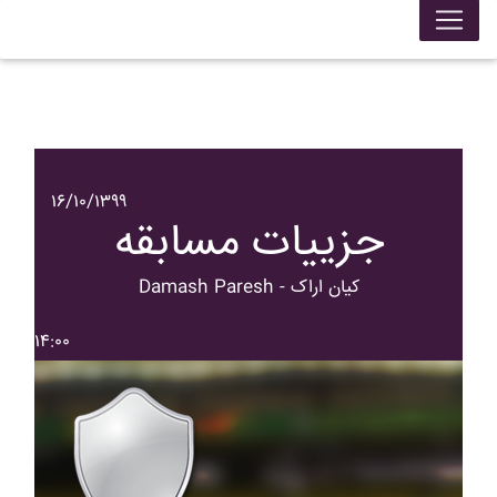
۱۶/۱۰/۱۳۹۹
جزییات مسابقه
Damash Paresh - کيان اراک
۱۴:۰۰