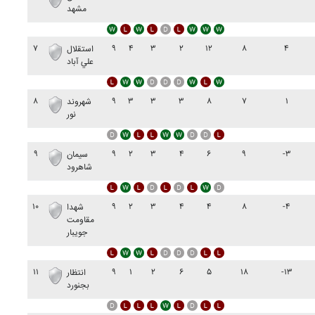
مشهد
۷
۹
۴
۳
۲
۱۲
۸
۴
استقلال
علي آباد
۸
۹
۳
۳
۳
۸
۷
۱
شهروند
نور
۹
۹
۲
۳
۴
۶
۹
-۳
سيمان
شاهرود
۱۰
۹
۲
۳
۴
۴
۸
-۴
شهدا
مقاومت
جويبار
۱۱
۹
۱
۲
۶
۵
۱۸
-۱۳
انتظار
بجنورد