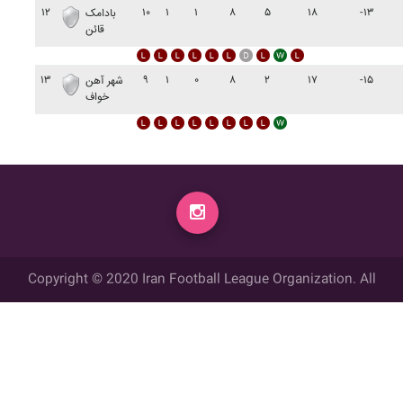
۱۲
۱۰
۱
۱
۸
۵
۱۸
-۱۳
بادامک
قائن
۱۳
۹
۱
۰
۸
۲
۱۷
-۱۵
شهر آهن
خواف
Copyright © 2020 Iran Football League Organization. All
rights reserved.
تمامي حقوق مادي و معنوي این وب سایت متعلق به سازمان لیگ فوتبال