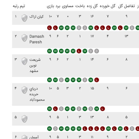
ز
تفاضل گل
گل خورده
گل زده
باخت
مساوی
برد
بازی
تیم
رتبه
۱
۱۰
۷
۰
۳
۱۶
۷
۹
کيان اراک
۲
۹
۶
۲
۱
۱۷
۴
۱۳
Damash
Paresh
۳
۹
۶
۲
۱
۱۴
۶
۸
شريعت
نوين
مشهد
۴
۱۰
۵
۳
۲
۱۵
۹
۶
درياي
حربده
محمودآباد
۵
۹
۵
۱
۳
۱۳
۸
۵
۶
۹
۵
۱
۳
۱۱
۹
۲
آسمان