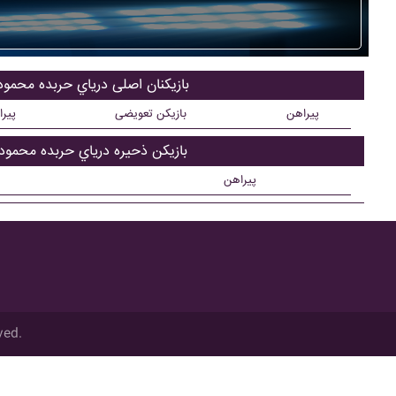
بازیکنان اصلی درياي حربده محمودآ
پیراهن
بازیکن تعویضی
پیر
بازیکن ذحیره درياي حربده محمودآ
پیراهن
ved.