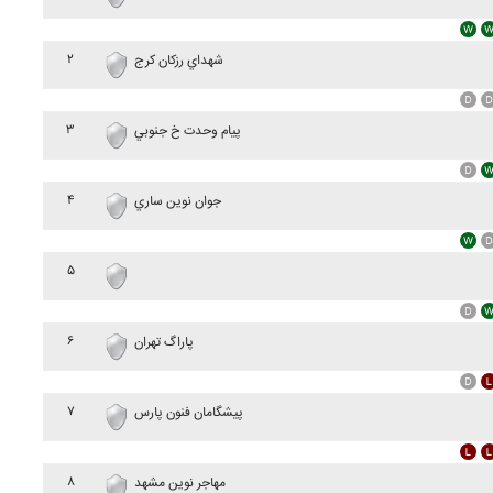
۲
شهداي رزکان کرج
۳
پيام وحدت خ جنوبي
۴
جوان نوين ساري
۵
۶
پاراگ تهران
۷
پيشگامان فنون پارس
۸
مهاجر نوين مشهد