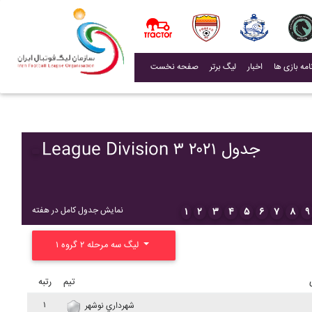
(current)
اخبار
لیگ برتر
صفحه نخست
League Division ۳ ۲۰۲۱ جدول
نمایش جدول کامل در هفته
۱
۲
۳
۴
۵
۶
۷
۸
۹
لیگ سه مرحله ۲ گروه ۱
تیم
رتبه
۱
شهرداري نوشهر