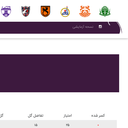
نسحه آزمایشی
کسر شده
امتیاز
تفاضل گل
گل
۱۵
۲۵
۰