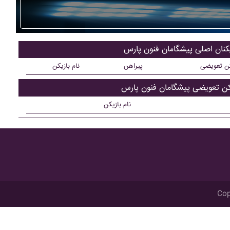
یکنان اصلی پيشگامان فنون پارس
کن تعویضی
پیراهن
نام بازیکن
کن تعویضی پيشگامان فنون پارس
نام بازیکن
Cop