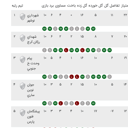
متیاز
تفاضل گل
گل خورده
گل زده
باخت
مساوی
برد
بازی
تیم
رتبه
۱
۱۰
۶
۴
۰
۱۶
۵
۱۱
۲۲
شهرداري
نوشهر
۲
۱۰
۶
۲
۲
۱۵
۸
۷
۲۰
شهداي
رزکان کرج
۳
۱۰
۵
۴
۱
۱۶
۱۰
۶
۱۹
پيام
وحدت خ
جنوبي
۴
۱۰
۳
۵
۲
۱۵
۱۰
۵
۱۴
جوان
نوين
ساري
۵
۱۰
۳
۳
۴
۱۰
۱۷
-۷
۱۲
پيشگامان
فنون
پارس