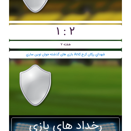
۱ : ۲
هفته ۷
بازی های گذشته جوان نوين ساري And شهداي رزکان کرج
رخداد های بازی