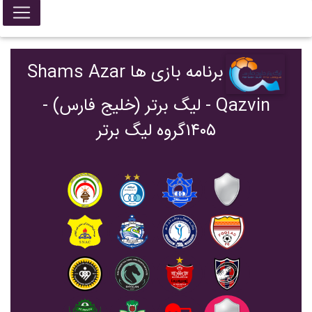
برنامه بازی ها Shams Azar
Qazvin - ليگ برتر (خليج فارس) -
۱۴۰۵گروه لیگ برتر