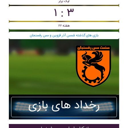
لیگ برتر
۳ : ۱
هفته ۲۲
بازی های گذشته شمس آذر قزوین و مس رفسنجان
رخداد های بازی