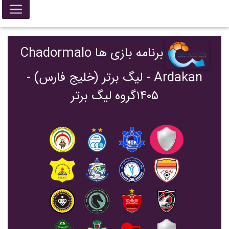
برنامه بازی ها Chadormalo
Ardakan - ليگ برتر (خليج فارس) -
۱۴۰۵گروه لیگ برتر