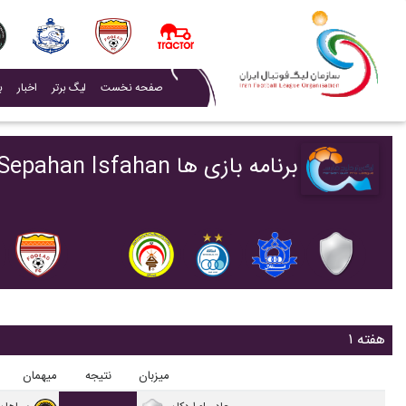
(current)
صفحه نخست
لیگ برتر
اخبار
ب
برنامه بازی ها Sepahan Isfahan - ليگ برتر (خليج فارس) - ۱۴۰۵گروه لیگ برتر
هفته ۱
میزبان
نتیجه
میهمان