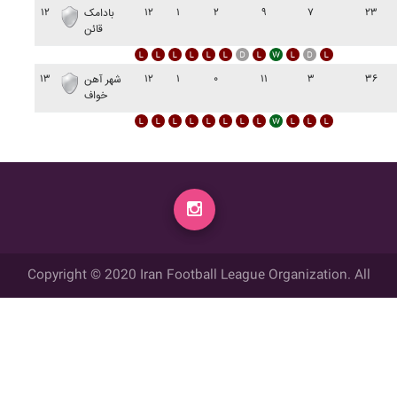
۱۲
۱۲
۱
۲
۹
۷
۲۳
بادامک
قائن
۱۳
۱۲
۱
۰
۱۱
۳
۳۶
شهر آهن
خواف
Copyright © 2020 Iran Football League Organization. All
rights reserved.
تمامي حقوق مادي و معنوي این وب سایت متعلق به سازمان لیگ فوتبال