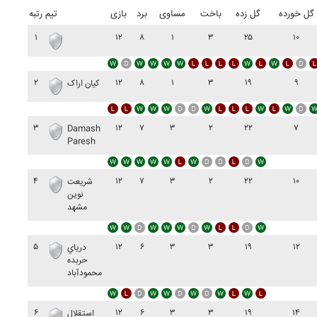
گل خورده
گل زده
باخت
مساوی
برد
بازی
تیم
رتبه
۱
۱۲
۸
۱
۳
۲۵
۱۰
۲
۱۲
۸
۱
۳
۱۹
۹
کيان اراک
۳
۱۲
۷
۳
۲
۲۲
۷
Damash
Paresh
۴
۱۲
۷
۳
۲
۲۲
۱۰
شريعت
نوين
مشهد
۵
۱۲
۶
۳
۳
۱۹
۱۲
درياي
حربده
محمودآباد
۶
۱۲
۶
۳
۳
۱۹
۱۴
استقلال