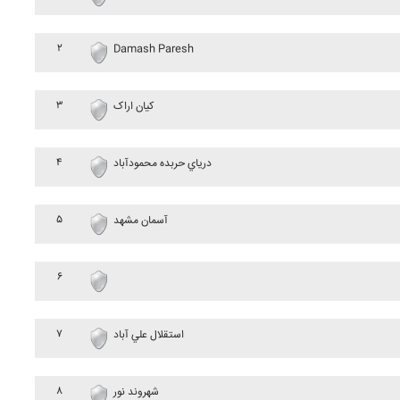
۲
Damash Paresh
۳
کيان اراک
۴
درياي حربده محمودآباد
۵
آسمان مشهد
۶
۷
استقلال علي آباد
۸
شهروند نور