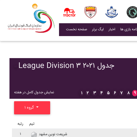
(current)
اخبار
لیگ برتر
صفحه نخست
League Division ۳ ۲۰۲۱ جدول
نمایش جدول کامل در هفته
۱
۲
۳
۴
۵
۶
۷
۸
۹
گروه ۱
تیم
رتبه
۱
شريعت نوين مشهد