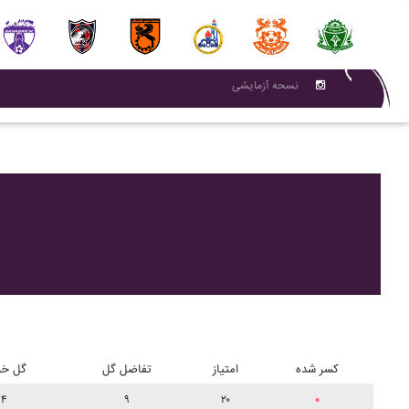
نسحه آزمایشی
کسر شده
امتیاز
تفاضل گل
گل خو
۴
۹
۲۰
۰