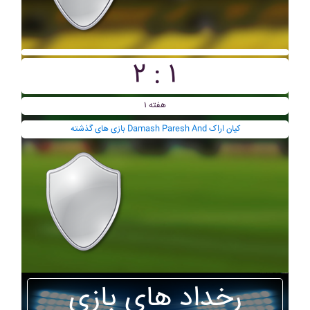
۲ : ۱
هفته ۱
بازی های گذشته Damash Paresh And کيان اراک
رخداد های بازی