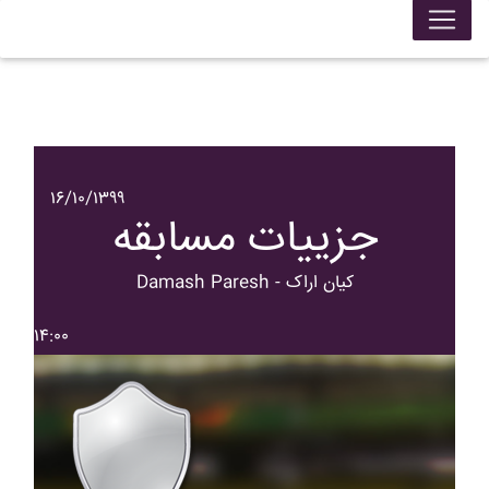
۱۶/۱۰/۱۳۹۹
جزییات مسابقه
Damash Paresh - کيان اراک
۱۴:۰۰