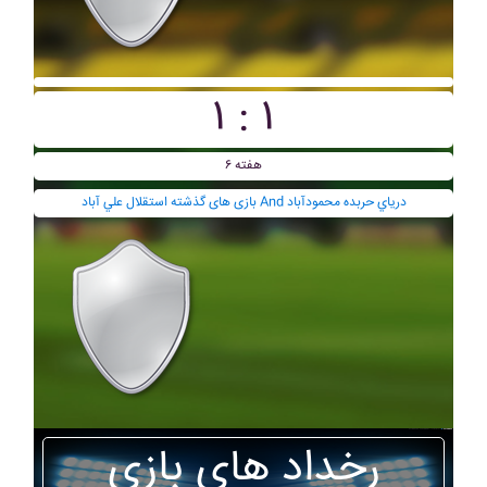
۱ : ۱
هفته ۶
بازی های گذشته استقلال علي آباد And درياي حربده محمودآباد
رخداد های بازی