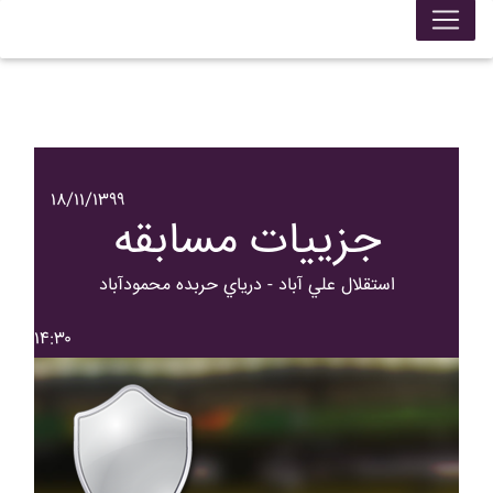
۱۸/۱۱/۱۳۹۹
جزییات مسابقه
استقلال علي آباد - درياي حربده محمودآباد
۱۴:۳۰