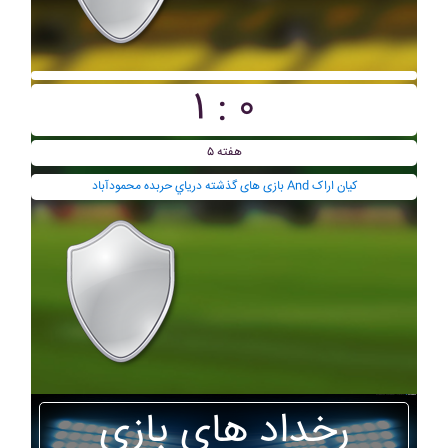
۱ : ۰
هفته ۵
بازی های گذشته درياي حربده محمودآباد And کيان اراک
رخداد های بازی