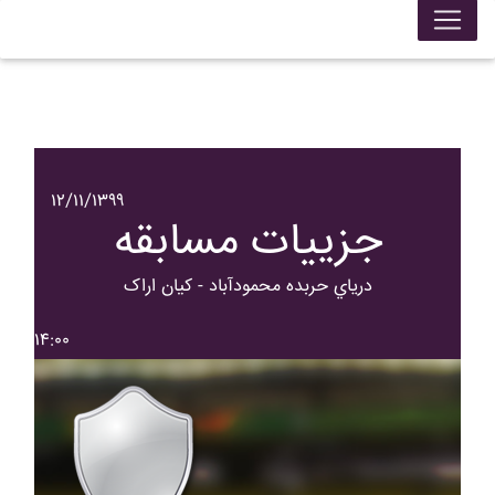
۱۲/۱۱/۱۳۹۹
جزییات مسابقه
درياي حربده محمودآباد - کيان اراک
۱۴:۰۰