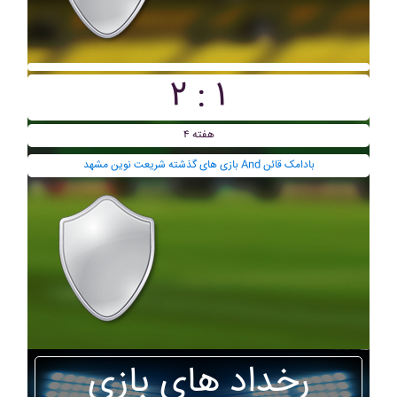
۲ : ۱
هفته ۴
بازی های گذشته شريعت نوين مشهد And بادامک قائن
رخداد های بازی