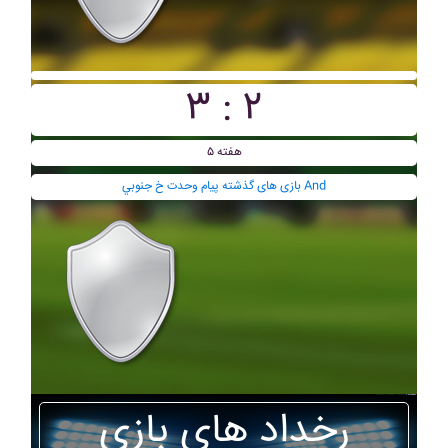
۳ : ۲
هفته ۵
بازی های گذشته پيام وحدت خ جنوبي And
رخداد های بازی