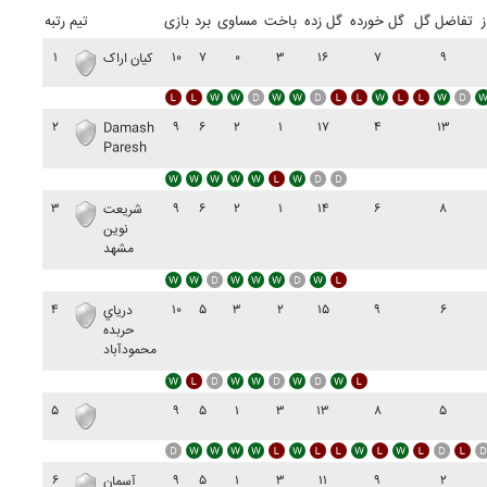
ز
تفاضل گل
گل خورده
گل زده
باخت
مساوی
برد
بازی
تیم
رتبه
۱
۱۰
۷
۰
۳
۱۶
۷
۹
کيان اراک
۲
۹
۶
۲
۱
۱۷
۴
۱۳
Damash
Paresh
۳
۹
۶
۲
۱
۱۴
۶
۸
شريعت
نوين
مشهد
۴
۱۰
۵
۳
۲
۱۵
۹
۶
درياي
حربده
محمودآباد
۵
۹
۵
۱
۳
۱۳
۸
۵
۶
۹
۵
۱
۳
۱۱
۹
۲
آسمان