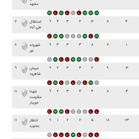
مشهد
۷
۹
۴
۳
۲
۱۲
۸
۴
استقلال
علي آباد
۸
۹
۳
۳
۳
۸
۷
۱
شهروند
نور
۹
۹
۲
۳
۴
۶
۹
-۳
سيمان
شاهرود
۱۰
۹
۲
۳
۴
۴
۸
-۴
شهدا
مقاومت
جويبار
۱۱
۹
۱
۲
۶
۵
۱۸
-۱۳
انتظار
بجنورد