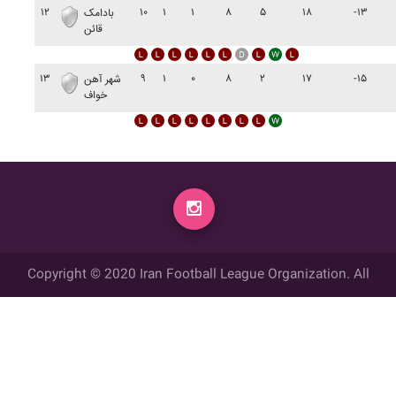
۱۲
۱۰
۱
۱
۸
۵
۱۸
-۱۳
بادامک
قائن
۱۳
۹
۱
۰
۸
۲
۱۷
-۱۵
شهر آهن
خواف
Copyright © 2020 Iran Football League Organization. All
rights reserved.
تمامي حقوق مادي و معنوي این وب سایت متعلق به سازمان لیگ فوتبال