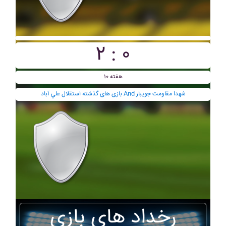
۲ : ۰
هفته ۱۰
بازی های گذشته استقلال علي آباد And شهدا مقاومت جويبار
رخداد های بازی