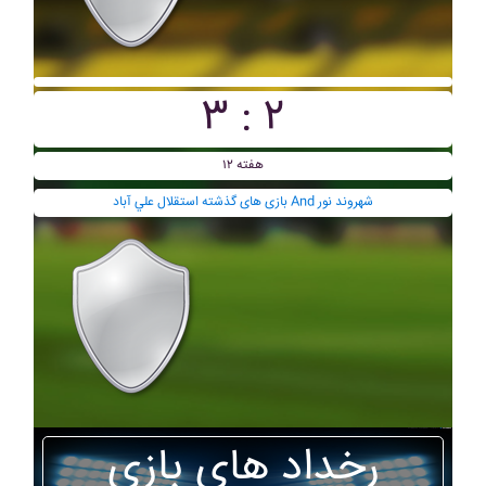
۳ : ۲
هفته ۱۲
بازی های گذشته استقلال علي آباد And شهروند نور
رخداد های بازی