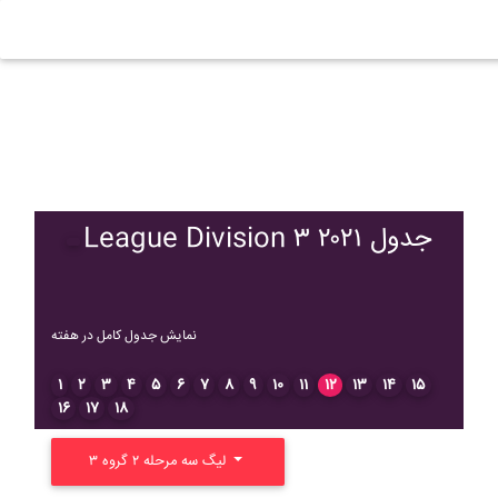
League Division ۳ ۲۰۲۱ جدول
نمایش جدول کامل در هفته
۱
۲
۳
۴
۵
۶
۷
۸
۹
۱۰
۱۱
۱۲
۱۳
۱۴
۱۵
۱۶
۱۷
۱۸
لیگ سه مرحله ۲ گروه ۳