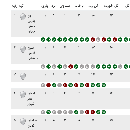
گل
گل خورده
گل زده
باخت
مساوی
برد
بازی
تیم
رتبه
۱
۱۲
۸
۱
۳
۲۰
۱۲
ون
پارس
نقش
جهان
۲
۱۲
۶
۴
۲
۱۷
۱۰
خليج
فارس
ماهشهر
۳
۱۲
۶
۲
۴
۲۴
۱۲
۴
۱۲
۴
۶
۲
۱۱
۱۴
ايمان
سبز
شيراز
۵
۱۲
۵
۲
۵
۱۱
۱۵
سپاهان
نوين