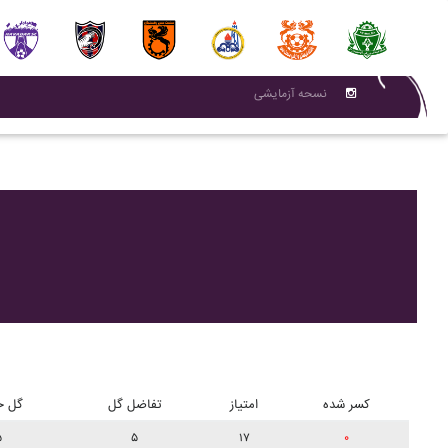
نسحه آزمایشی
کسر شده
امتیاز
تفاضل گل
گل خ
۵
۵
۱۷
۰