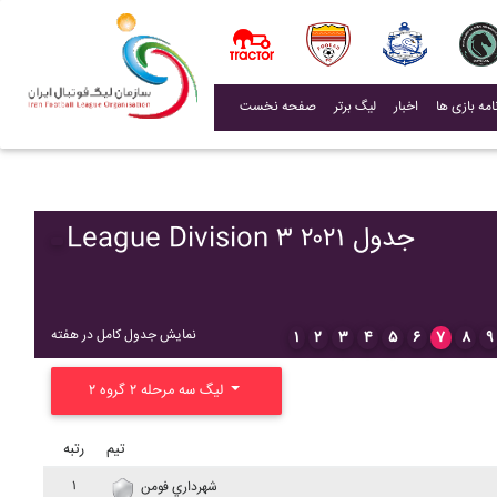
(current)
اخبار
لیگ برتر
صفحه نخست
League Division ۳ ۲۰۲۱ جدول
نمایش جدول کامل در هفته
۱
۲
۳
۴
۵
۶
۷
۸
۹
لیگ سه مرحله ۲ گروه ۲
تیم
رتبه
۱
شهرداري فومن