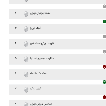
۲
نفت ايرانيان تهران
۳
آرتام تبريز
۴
شهيد اورکي اسلامشهر
۵
مقاومت بسيج آستارا
۶
بعثت کرمانشاه
۷
کيان اراک
۸
بنيامين ورزش تهران