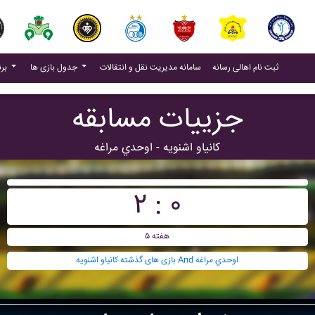
(current)
(current)
ثبت نام اهالی رسانه
سامانه مدیریت نقل و انتقالات
جدول بازی ها
برنامه بازی ها
جزییات مسابقه
کانياو اشنويه - اوحدي مراغه
۲ : ۰
هفته ۵
بازی های گذشته کانياو اشنويه And اوحدي مراغه