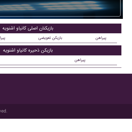
بازیکنان اصلی کانياو اشنويه
پیراهن
بازیکن تعویضی
پیر
بازیکن ذحیره کانياو اشنويه
پیراهن
ved.