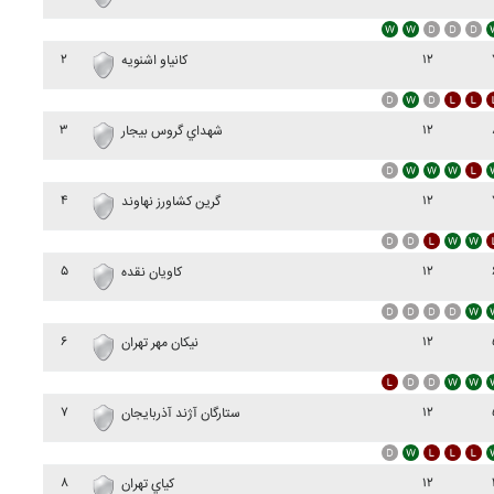
۲
۱۲
کانياو اشنويه
۳
۱۲
شهداي گروس بيجار
۴
۱۲
گرين کشاورز نهاوند
۵
۱۲
کاويان نقده
۶
۱۲
نيکان مهر تهران
۷
۱۲
ستارگان آژند آذربايجان
۸
۱۲
کياي تهران