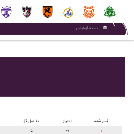
نسحه آزمایشی
کسر شده
امتیاز
تفاضل گل
۱۵
۲۹
۰