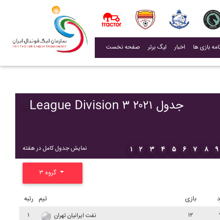
(current)
اخبار
لیگ برتر
صفحه نخست
League Division ۳ ۲۰۲۱ جدول
نمایش جدول کامل در هفته
۱
۲
۳
۴
۵
۶
۷
۸
۹
گروه ۳
د
بازی
تیم
رتبه
۱
۱۲
نفت ايرانيان تهران