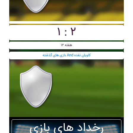
۱ : ۲
هفته ۱۲
بازی های گذشته And کاويان نقده
رخداد های بازی