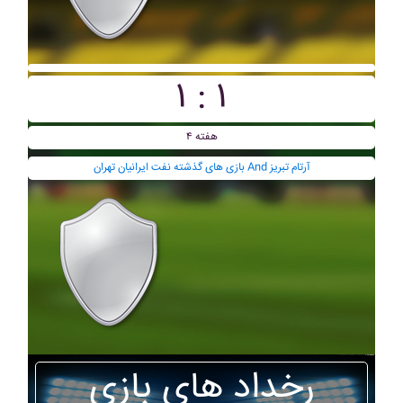
۱ : ۱
هفته ۴
بازی های گذشته نفت ايرانيان تهران And آرتام تبريز
رخداد های بازی