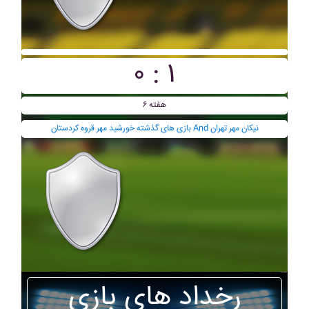
۰ : ۱
هفته ۶
بازی های گذشته خورشيد مهر قروه کردستان And نيکان مهر تهران
رخداد های بازی