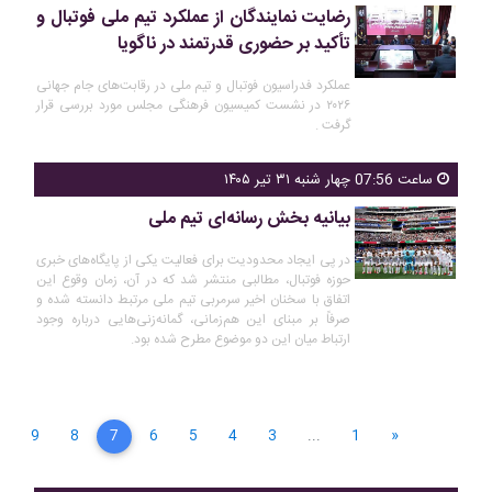
رضایت نمایندگان از عملکرد تیم ملی فوتبال و
تأکید بر حضوری قدرتمند در ناگویا
عملکرد فدراسیون فوتبال و تیم ملی در رقابت‌های جام جهانی
۲۰۲۶ در نشست کمیسیون فرهنگی مجلس مورد بررسی قرار
گرفت .
ساعت 07:56 چهار شنبه ۳۱ تیر ۱۴۰۵
بیانیه بخش رسانه‌ای تیم ملی
در پی ایجاد محدودیت برای فعالیت یکی از پایگاه‌های خبری
حوزه فوتبال، مطالبی منتشر شد که در آن، زمان وقوع این
اتفاق با سخنان اخیر سرمربی تیم ملی مرتبط دانسته شده و
صرفاً بر مبنای این هم‌زمانی، گمانه‌زنی‌هایی درباره وجود
ارتباط میان این دو موضوع مطرح شده بود.
9
8
7
6
5
4
3
...
1
«