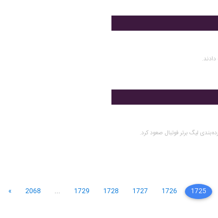
دادند.
بندی لیگ برتر فوتبال صعود کرد.
»
2068
...
1729
1728
1727
1726
1725