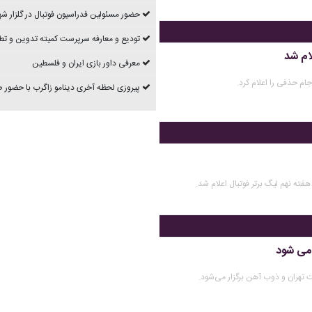
حضور مسئولین فدراسیون فوتبال در گلزار شه
تودیع و معارفه سرپرست کمیته تدوین و تط
ام شد
معرفی داور بازی ایران و فلسطین
ام حذفی را اعلام کرد.
پیروزی لحظه آخری دینامو زاگرب با حضور
فته نهم لیگ برتر فوتبال اعلام شد.
می شود
تهران و ذوب آهن برگزار می‌شود.