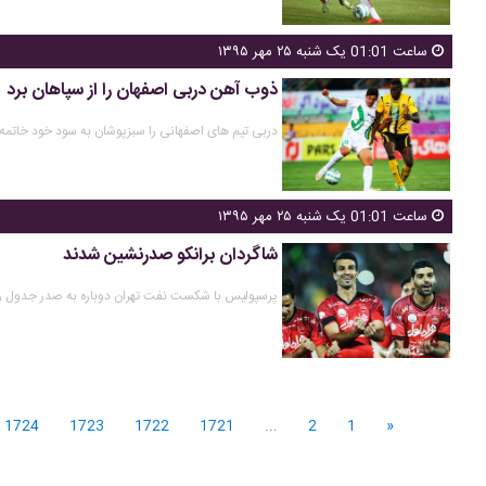
ساعت 01:01 یک شنبه ۲۵ مهر ۱۳۹۵
ذوب آهن دربی اصفهان را از سپاهان برد
دربی تیم های اصفهانی را سبزپوشان به سود خود خاتمه 
ساعت 01:01 یک شنبه ۲۵ مهر ۱۳۹۵
شاگردان برانکو صدرنشین شدند
پرسپولیس با شکست نفت تهران دوباره به صدر جدول رده‌
1724
1723
1722
1721
...
2
1
«