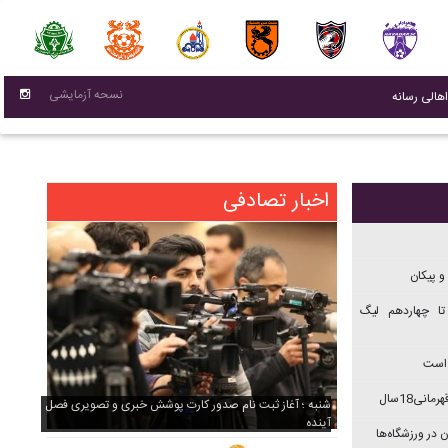
نسحه آزمایشی
(current)
اهالی رسانه
اخبار تصادفی
و پیکان
تا چهاردهم ليگ
 است
نی18سال
شنبه ؛ آغاز ثبت نام صدور کارت پوشش خبری و تصویری فصل
آینده
 در ورزشگاه‌ها