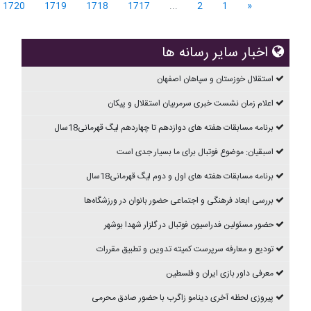
1720
1719
1718
1717
...
2
1
«
اخبار سایر رسانه ها
استقلال خوزستان و سپاهان اصفهان
اعلام زمان نشست خبری سرمربیان استقلال و پیکان
برنامه مسابقات هفته های دوازدهم تا چهاردهم ليگ قهرمانی18سال
اسبقیان: موضوع فوتبال برای ما بسیار جدی است
برنامه مسابقات هفته های اول و دوم ليگ قهرمانی18سال
بررسی ابعاد فرهنگی و اجتماعی حضور بانوان در ورزشگاه‌ها
حضور مسئولین فدراسیون فوتبال در گلزار شهدا بوشهر
تودیع و معارفه سرپرست کمیته تدوین و تطبیق مقررات
معرفی داور بازی ایران و فلسطین
پیروزی لحظه آخری دینامو زاگرب با حضور صادق محرمی