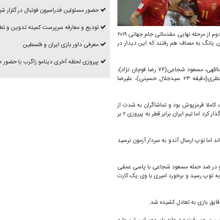
حضور مسئولین فدراسیون فوتبال در گلزار شه
تودیع و معارفه سرپرست کمیته تدوین و تط
به گزارش روابط عمومی سازمان لیگ، دیدار تیم های ملی فوتبال چین و ایران در هفته دوم از مرحله نهایی مقدماتی جام جهانی ۲۰۱۹
گاه المپیک شهر شن یانگ به مصاف هم رفتند که این دیدار در
معرفی داور بازی ایران و فلسطین
پیروزی لحظه آخری دینامو زاگرب با حضور
تیم ملی فوتبال ایران در این دیدار با ترکیب علیرضا بیرانوند، میلاد محمدی، سعید عزت‌اللهی، مسعود شجاعی(۷۶ رضا قوچان نژاد)،
مرتضی پورعلی‌گنجی، وحید امیری(۷۲ مهدی ترابی)، آندرانیک تیموریان، پژمان منتظری(دقیقه ۲۳ سیدجلال حسینی)، علیرضا
صاف ایران رفت که ورزشگاه ۶۰ هزار نفری المپیک کاملا قرمزپوش بود و تماشاگران به شدت از
تیم ملی کشورشان حمایت می کردند. این تیم دیدار اول خود را ۲ بر ۳ به کره جنوبی واگذار کرد اما تیم ایران برابر قطر به پیروزی ۲ بر
د اما توپ ارسال آندو به سردار آزمون نرسید
 کرد و در ضد حمله مسعود شجاعی با پاسی عمقی
به توپ رسید و برخورد امیری با وی یک کارت