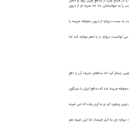
وپ را در جناح چپ از مدافع چین ربود و داخل
را به جهانبخش داد اما ضربه او از درون
 شوت به سمت دروازه از درون محوطه جریمه را
رد می توانست دروازه را با خطر مواجه کند اما
ازه چین ارسال کرد اما مدافعان حریف آن را دفع
ون محوطه جریمه شد که مدافع ایران با سرنگون
عان چین برخورد کرد و به کرنر رفت که این ضربه
ه دروازه بان به کرنر فرستاد اما این ضربه هم