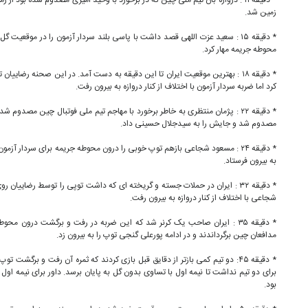
* دقیقه ۱۱ : دروازه بان تیم ملی چین که در برخورد با وحید امیری مصدوم شده بود از
زمین شد.
* دقیقه ۱۵ : سعید عزت اللهی قصد داشت با پاسی بلند سردار آزمون را در موقعیت گ
محوطه جریمه مهار کرد.
* دقیقه ۱۸ : بهترین موقعیت ایران تا این دقیقه به دست آمد. در این صحنه رضایی
کرد اما ضربه سردار آزمون با اختلاف از کنار دروازه به بیرون رفت.
* دقیقه ۲۲ : پژمان منتظری به خاطر برخورد با مهاجم تیم ملی فوتبال چین مصدوم
مصدوم شد و جایش را به سیدجلال حسینی داد.
* دقیقه ۲۴ : مسعود شجاعی بازهم توپ خوبی را درون محوطه جریمه برای سردار آزمو
به بیرون فرستاد.
* دقیقه ۳۲ : ایران در حملات جسته و گریخته ای که داشت توپی را توسط رضاییان
شجاعی با اختلاف از کنار دروازه به بیرون رفت.
* دقیقه ۳۵ : ایران صاحب یک کرنر شد که این ضربه در رفت و برگشت درون مح
مدافعان چین برگرداندند و در ادامه پورعلی گنجی توپ را به بیرون زد.
* دقیقه ۴۵: دو تیم کمی بازتر از دقایق قبل بازی کردند که ثمره آن رفت و برگشت
برای دو تیم نداشت تا نیمه اول با تساوی بدون گل به پایان برسد. داور برای نیمه اول 
بود.