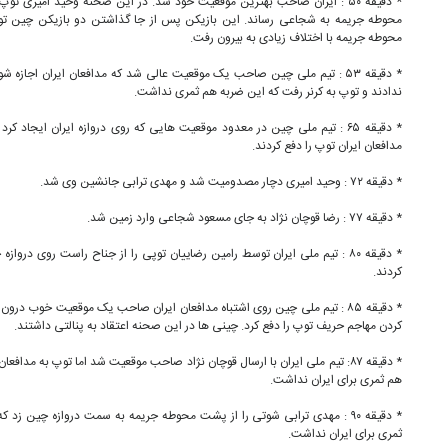
* دقیقه ۵۰ : ایران صاحب بهترین موقعیت خود شد. در این صحنه وحید امیری ت
محوطه جریمه به شجاعی رساند. این بازیکن پس از جا گذاشتن دو بازیکن چین توپ 
محوطه جریمه با اختلاف زیادی به بیرون رفت.
* دقیقه ۵۳ : تیم ملی چین صاحب یک موقعیت عالی شد که مدافعان ایران اجازه
ندادند و توپ به کرنر رفت که این ضربه هم ثمری نداشت.
* دقیقه ۶۵ : تیم ملی چین در معدود موقعیت هایی که روی دروازه ایران ایجاد ک
مدافعان ایران توپ را دفع کردند.
* دقیقه ۷۲ : وحید امیری دچار مصدومیت شد و مهدی ترابی جانشین وی شد.
* دقیقه ۷۷ : رضا قوچان نژاد به جای مسعود شجاعی وارد زمین شد.
* دقیقه ۸۰ : تیم ملی ایران توسط رامین رضاییان توپی را از جناح راست روی درو
کردند.
* دقیقه ۸۵ : تیم ملی چین روی اشتباه مدافعان ایران صاحب یک موقعیت خوب در
کردن مهاجم حریف توپ را دفع کرد. چینی ها در این صحنه اعتقاد به پنالتی داشتند.
* دقیقه ۸۷: تیم ملی ایران با ارسال قوچان نژاد صاحب موقعیت شد اما توپ به مداف
هم ثمری برای ایران نداشت.
* دقیقه ۹۰ : مهدی ترابی شوتی را از پشت محوطه جریمه به سمت دروازه چین زد ک
ثمری برای ایران نداشت.