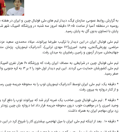
روسیه در منطقه آسیا از ساعت ۱۶:۰۵ دقیقه امروز سه شنبه در ورزش
پایان با تساوی بدون گل به پایان رسید.
جهانبخش، سردار آزمون و رامین رضاییان به میدان رفت.
تیم ملی فوتبال چین در شرایطی به م
صفر رسید.
* دقیقه یک: تیم ملی ایران توسط آندرانیک تیموریان توپ را به محوطه جریمه چین رسان
و از کنار دروازه به بیرون رفت.
* دقیقه ۴ : تیم ملی فوتبال چین صاحب یک ضربه کرنر شد که بیرانوند توپ را دفع
وحید امیری را در موقعیت خوب درون محوطه جریمه قرار داد اما دروازه بان چین زودتر 
زرد برای مهاجم ایران به همراه داشت.
* دقیقه ۱۰ : بعد از اینکه تیم ملی ایران با میل تهاجمی بیشتری کار را شروع کرد در این دقایق بازی به تعادل کشیده شد.