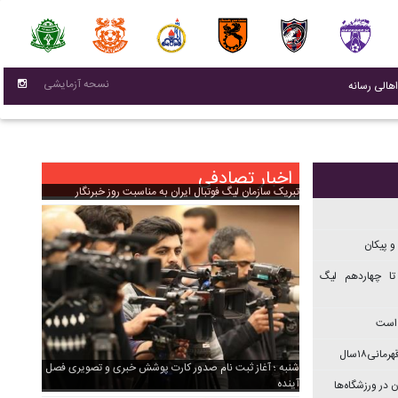
نسحه آزمایشی
(current)
اهالی رسانه
اخبار تصادفی
تبریک سازمان لیگ فوتبال ایران به مناسبت روز خبرنگار
و پیکان
تا چهاردهم ليگ
 است
نی۱۸سال
شنبه ؛ آغاز ثبت نام صدور کارت پوشش خبری و تصویری فصل
آینده
 در ورزشگاه‌ها