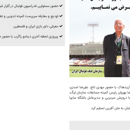
حضور مسئولین فدراسیون فوتبال در گلزار شه
تودیع و معارفه سرپرست کمیته تدوین و تط
معرفی داور بازی ایران و فلسطین
پیروزی لحظه آخری دینامو زاگرب با حضور
زیدهاک با حضور مهدی تاج، علیرضا اسدی،
ا بهروان رئیس کمیته مسابقات سازمان لیگ،
 درویش سرمربی و مدیرعامل باشگاه سایپا
جان به جان آفرین تسلیم کرد.