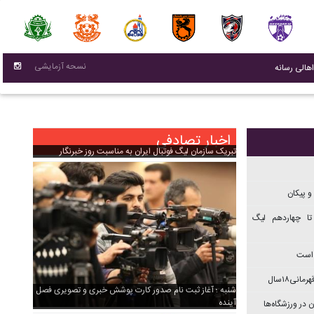
نسحه آزمایشی
(current)
اهالی رسانه
اخبار تصادفی
تبریک سازمان لیگ فوتبال ایران به مناسبت روز خبرنگار
و پیکان
تا چهاردهم ليگ
 است
نی۱۸سال
شنبه ؛ آغاز ثبت نام صدور کارت پوشش خبری و تصویری فصل
آینده
 در ورزشگاه‌ها