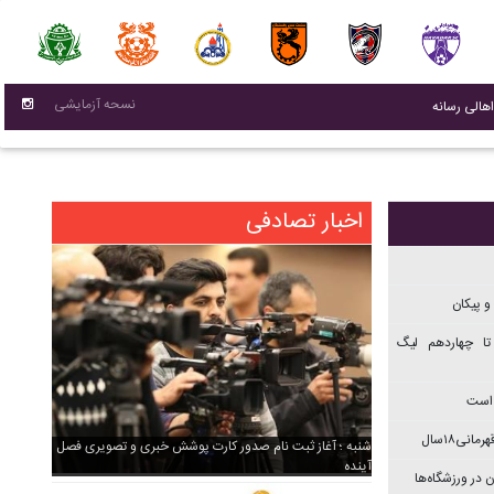
نسحه آزمایشی
(current)
اهالی رسانه
اخبار تصادفی
و پیکان
تا چهاردهم ليگ
 است
نی۱۸سال
شنبه ؛ آغاز ثبت نام صدور کارت پوشش خبری و تصویری فصل
آینده
 در ورزشگاه‌ها