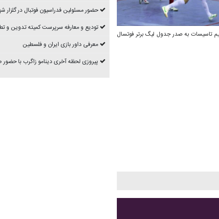
حضور مسئولین فدراسیون فوتبال در گلزار شه
تودیع و معارفه سرپرست کمیته تدوین و تط
تسال برگزار شد که تیم تاسیسات به صدر جدول لیگ برتر فوتسال
معرفی داور بازی ایران و فلسطین
پیروزی لحظه آخری دینامو زاگرب با حضور