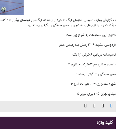
به گزارش روابط عمومی سازمان لیگ، ۶ دیدار از هفته لیگ برتر فو
بازگشت و نبرد تیم‌های بالانشین را مس سونگون از گیتی پسند برد.
نتایج این مسابقات به شرح زیر است:
فردوسی ‌مشهد ۴- آذرخش بندرعباس صفر
تاسیسات دریایی ۶-فرش آرا یک
یاسین پیشرو قم ۳-شرکت حفاری ۲
مس سونگون ۴- گیتی پسند ۲
شهید منصوری ۳- مقاومت البرز ۳
میثاق تهران ۵- دبیری تبریز ۵
کلید واژه