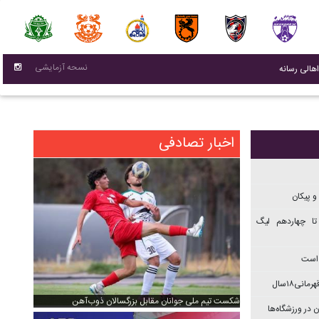
نسحه آزمایشی
(current)
اهالی رسانه
اخبار تصادفی
و پیکان
تا چهاردهم ليگ
 است
نی۱۸سال
شکست تیم ملی جوانان مقابل بزرگسالان ذوب‌آهن
 در ورزشگاه‌ها