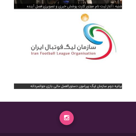
شنبه ؛ آغاز ثبت نام صدور کارت پوشش خبری و تصویری فصل آینده
بیانیه دوم سازمان لیگ پیرامون دستورالعمل مالی بازی جوانمردانه