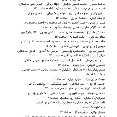
محمد ممتاز – محمدحسین زاهدی – جواد رئوفی – کیوان علی محمدی
آینده سازان برق جدید شیراز – بعثت کرمانشاه – ساعت ۱۴
عباس راکی – رحیم حاجی پور – مرتضی شهریاری – حسن سیفی
توسعه کیش – صنعت ساری – ساعت ۱۴
علی ابراهیمی – علی احمدی – غلامرضا محمدی – احمد محمودیان
نفت و گازگچساران – نسل ابومسلم مشهد – ساعت ۱۴
محمدرضا تارخ – محمد هاشمی نسب – عدنان پیروی – قادر زارع پور
مقاومت تهران – نفت امیدیه – ساعت ۱۴
حامد صادقی جو – امیر محمدداودزاده –داود احدی – مصطفی بینش
نیروی زمینی تهران – شهرداری کاشان – ساعت ۱۴
حسین زمانی – محمدعلی پورمتقی – موسی مه آبادی – هادی صحرایی
یاران غدیر هشتگرد – اکسین البرز – ساعت ۱۴
علی اصغر مومنی – اسماعیل احمدی – جعفر جعفری – مهدی خانپور
کاسپین قزوین – کارا شیراز – ساعت ۱۴
میثم پورکریمیان – عبدالعلی شکرگزار – محسن بابایی – سعید حبیبی
دوشنبه ۹ آذرماه
تربیت نوین یزد – بادران تهران – ساعت ۱۴
حسین اداوی – امید صالحی – علی سبکتکین – ابوالفضل گرجی
کیمیا فرآیند تهران – پارس جنوبی جم – ساعت ۱۴
محسن سیمند – جواد قنبریان – سعید رضایی – شاهین یزدانی
شهرداری کامیاران – شهرداری ماهشهر- ساعت ۱۴
ناصر جنگی – رضا نجفی – جعفر رهبرفام – امیر پورفتحی
سه شنبه ۱۰ آذرماه
سردار بوکان – کارگر بنه گز – ساعت ۱۴
مرتضی عابدی – انوش احمدی – مسعود شهسواری – محمود بهرامی