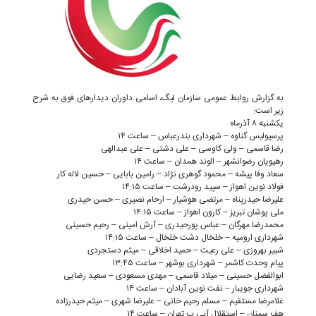
به گزارش روابط عمومی سازمان لیگ، اسامی داوران دیدارهای فوق به شرح
زیر است:
یکشنبه ۸ آذرماه
پرسپولیس گناوه – شهرداری بندرعباس – ساعت ۱۴
رضا قاسمی – ولی کاوسی – علی دشتی – علی عبدالهی
رهپویان رضوانشهر – الوند همدان – ساعت ۱۴
سعاد وفا پیشه – محمود گوهری نژاد – رامین بابایی – حسین لاله کار
فولاد نوین اهواز – سپید رودرشت – ساعت ۱۴:۱۵
علیرضا حیدرپناه – مرتضی هوشیار – ارحام نصیری – حسن حیدری
ملی پوشان تبریز – کارون اهواز – ساعت ۱۴:۱۵
محمدرضا مهرگان – عباس پورحیدری – آرش امینی – رحیم حسینی
شهرداری ارومیه – خلخال دشت خلخال – ساعت ۱۴:۱۵
شبیر بهروزی – علی رعیت – حمید اخلاقی – میثم دستجردی
پیام وحدت کاشمر – شهرداری بوشهر – ساعت ۱۳:۴۵
ابوالفضل حسینی – میلاد قاسمی – مهدی مسعودی – سعید رضایی
شهرداری جویبار – نفت نوین آبادان – ساعت ۱۴
غلامرضا مستقیم – مسلم رحیم خانی – علیرضا شهری – میثم حیدرزاده
هف سمنان – استقلال آبی ب تهران – ساعت ۱۴