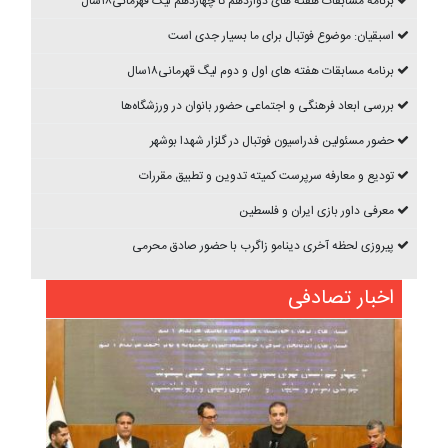
برنامه مسابقات هفته های دوازدهم تا چهاردهم ليگ قهرمانی۱۸سال
اسبقیان: موضوع فوتبال برای ما بسیار جدی است
برنامه مسابقات هفته های اول و دوم ليگ قهرمانی۱۸سال
بررسی ابعاد فرهنگی و اجتماعی حضور بانوان در ورزشگاه‌ها
حضور مسئولین فدراسیون فوتبال در گلزار شهدا بوشهر
تودیع و معارفه سرپرست کمیته تدوین و تطبیق مقررات
معرفی داور بازی ایران و فلسطین
پیروزی لحظه آخری دینامو زاگرب با حضور صادق محرمی
اخبار تصادفی