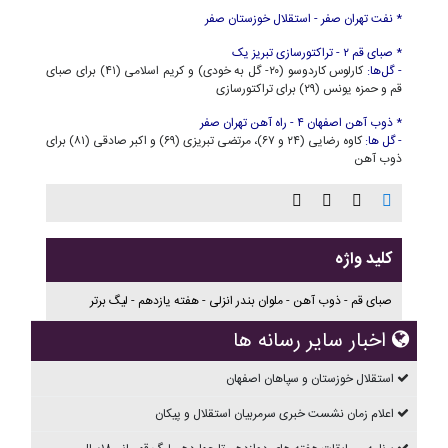
* نفت تهران صفر - استقلال خوزستان صفر
* صبای قم ۲ - تراکتورسازی تبریز یک
- گل‌ها:
کارلوس کاردوسو (۲۰- گل به خودی) و کریم اسلامی (۴۱) برای صبای
قم و حمزه یونس (۲۹) برای تراکتورسازی
* ذوب آهن اصفهان ۴ - راه آهن تهران صفر
- گل ها:
کاوه رضایی (۲۴ و ۶۷)، مرتضی تبریزی (۶۹) و اکبر صادقی (۸۱) برای
ذوب آهن
کلید واژه
صبای قم - ذوب آهن - ملوان بندر انزلی - هفته یازدهم - لیگ برتر
اخبار سایر رسانه ها
استقلال خوزستان و سپاهان اصفهان
اعلام زمان نشست خبری سرمربیان استقلال و پیکان