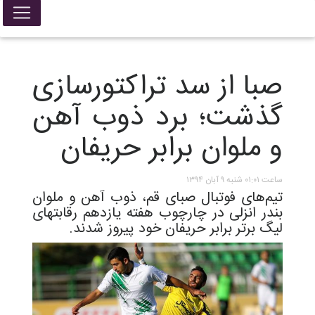
صبا از سد تراکتورسازی
گذشت؛ برد ذوب آهن
و ملوان برابر حریفان
ساعت ۰۱:۰۱ شنبه ۹ آبان ۱۳۹۴
تیم‌های فوتبال صبای قم، ذوب آهن و ملوان
بندر انزلی در چارچوب هفته یازدهم رقابتهای
لیگ برتر برابر حریفان خود پیروز شدند.