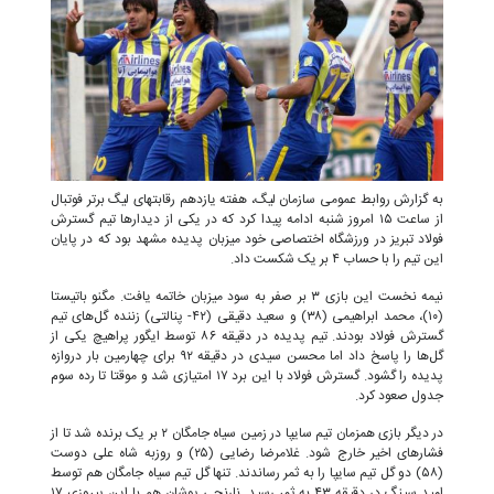
به گزارش روابط عمومی سازمان لیگ، هفته یازدهم رقابتهای لیگ برتر فوتبال
از ساعت ۱۵ امروز شنبه ادامه پیدا کرد که در یکی از دیدارها تیم گسترش
فولاد تبریز در ورزشگاه اختصاصی خود میزبان پدیده مشهد بود که در پایان
این تیم را با حساب ۴ بر یک شکست داد.
نیمه نخست این بازی ۳ بر صفر به سود میزبان خاتمه یافت. مگنو باتیستا
(۱۰)، محمد ابراهیمی (۳۸) و سعید دقیقی (۴۲- پنالتی) زننده گل‌های تیم
گسترش فولاد بودند. تیم پدیده در دقیقه ۸۶ توسط ایگور پراهیچ یکی از
گل‌ها را پاسخ داد اما محسن سیدی در دقیقه ۹۲ برای چهارمین بار دروازه
پدیده را گشود. گسترش فولاد با این برد ۱۷ امتیازی شد و موقتا تا رده سوم
جدول صعود کرد.
در دیگر بازی همزمان تیم سایپا در زمین سیاه جامگان ۲ بر یک برنده شد تا از
فشارهای اخیر خارج شود. غلامرضا رضایی (۲۵) و روزبه شاه علی دوست
(۵۸) دو گل تیم سایپا را به ثمر رساندند. تنها گل تیم سیاه جامگان هم توسط
امید سینگ در دقیقه ۴۳ به ثمر رسید. نارنجی پوشان هم با این پیروزی ۱۷