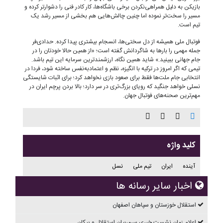
بازیکن به دلیل همراهی‌نکردن برخی باشگاه‌ها، کار کادر فنی را دشوارتر کرده و
مسیر را سخت‌تر نموده اما چنین چالش‌هایی هم بخشی از مسیر رشد یک
تیم است.
فوتبال ملی همیشه از دل سختی‌ها، انسجام بیشتری پیدا کرده. حدادی‌فر
جمله مهمی را بارها به شاگردانش گفته است؛ «از همین حالا خودتان را در
جام جهانی ببینید.» شاید همین نگاه، ارزشمندترین سرمایه این تیم باشد.
تیمی که اگر امروز در ترکیه با انگیزه، نظم و اعتمادبه‌نفس ساخته شود، فردا در
انتخابی جام ملت‌ها فقط برای صعود بازی نخواهد کرد؛ برای اثبات شایستگی
نسلی خواهد جنگید که رویای بزرگ‌تری در سر دارد؛ بالا بردن پرچم ایران در
مهم‌ترین صحنه‌های فوتبال جهان.
کلید واژه
آینده
ایران
تیم ملی
نسل
اخبار سایر رسانه ها
استقلال خوزستان و سپاهان اصفهان
اعلام زمان نشست خبری سرمربیان استقلال و پیکان