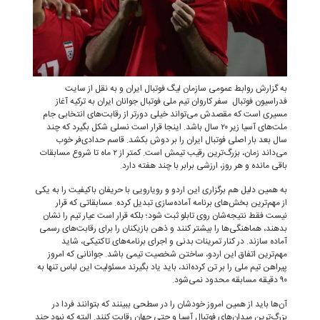
به گزارش روابط عمومی سازمان لیگ فوتبال ایران و به نقل از سایت
فدراسیون فوتبال سفر کاروان تیم ملی فوتبال جوانان ایران به ترکیه آغاز
مسیری است که مقصدش می‌تواند خیلی دورتر از رقابت‌های انتخابی جام
ملت‌های آسیا زیر ۲۰ سال باشد. اینجا قرار است نسلی شکل بگیرد که چند
سال بعد بار اصلی فوتبال ایران را بر دوش بکشد. قاسم حدادی‌فر خوب
می‌داند زمان، بزرگ‌ترین رقیب تیمش است. کمتر از ۲ ماه تا شروع مسابقات
باقی مانده و هر روز، ارزشی برابر با چند هفته دارد.
به همین دلیل هم برگزاری این اردو و رویارویی با حریفان باکیفیت را به یکی
از مهم‌ترین بخش‌های برنامه آماده‌سازی تبدیل کرده. مسابقاتی که قرار
نیست فقط نتیجه‌شان روی تابلو ثبت شود؛ بلکه قرار است عیار تیم را نشان
بدهند، هماهنگی‌ها را بیشتر کنند و ذهن بازیکنان را برای رقابت‌های رسمی
آماده سازند. در کنار تمرینات بدنی و اجرای برنامه‌های تاکتیکی، شاید
مهم‌ترین اتفاق این اردو، ساختن شخصیت تیمی باشد. جوانانی که امروز
پیراهن تیم ملی را بر تن کرده‌اند، باید یاد بگیرند مسئولیت این لباس تنها به
۹۰ دقیقه مسابقه محدود نمی‌شود.
آن‌ها باید از همین امروز خودشان را در سطحی ببینند که بتوانند فردا در
بزرگ‌ترین میدان‌های فوتبال آسیا و حتی جهان رقابت کنند. البته که نبود چند