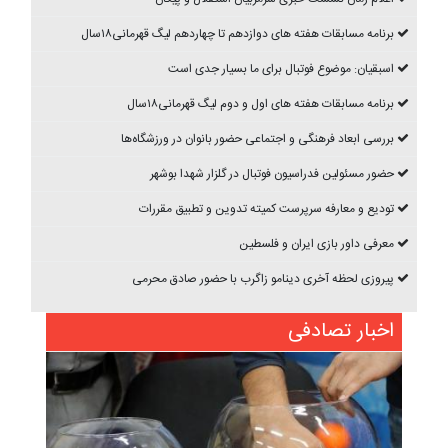
برنامه مسابقات هفته های دوازدهم تا چهاردهم ليگ قهرمانی۱۸سال
اسبقیان: موضوع فوتبال برای ما بسیار جدی است
برنامه مسابقات هفته های اول و دوم ليگ قهرمانی۱۸سال
بررسی ابعاد فرهنگی و اجتماعی حضور بانوان در ورزشگاه‌ها
حضور مسئولین فدراسیون فوتبال در گلزار شهدا بوشهر
تودیع و معارفه سرپرست کمیته تدوین و تطبیق مقررات
معرفی داور بازی ایران و فلسطین
پیروزی لحظه آخری دینامو زاگرب با حضور صادق محرمی
اخبار تصادفی