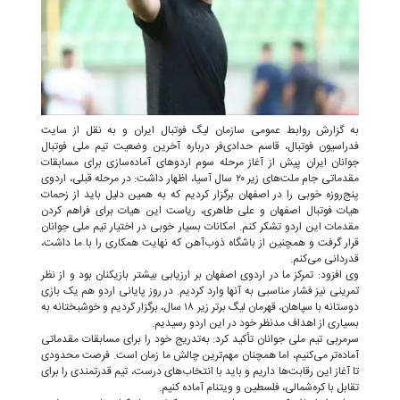
به گزارش روابط عمومی سازمان لیگ فوتبال ایران و به نقل از سایت
فدراسیون فوتبال، قاسم حدادی‌فر درباره آخرین وضعیت تیم ملی فوتبال
جوانان ایران پیش از آغاز مرحله سوم اردوهای آماده‌سازی برای مسابقات
مقدماتی جام ملت‌های زیر ۲۰ سال آسیا، اظهار داشت: در مرحله قبلی، اردوی
پنج‌روزه خوبی را در اصفهان برگزار کردیم که به همین دلیل باید از زحمات
هیات فوتبال اصفهان و علی طاهری، ریاست این هیات برای فراهم کردن
مقدمات این اردو تشکر کنم. امکانات بسیار خوبی در اختیار تیم ملی جوانان
قرار گرفت و همچنین از باشگاه ذوب‌آهن که نهایت همکاری را با ما داشت،
قدردانی می‌کنم.
وی افزود: تمرکز ما در اردوی اصفهان بر ارزیابی بیشتر بازیکنان بود و از نظر
تمرینی نیز فشار مناسبی به آنها وارد کردیم. در روز پایانی اردو هم یک بازی
دوستانه با سپاهان، قهرمان لیگ برتر زیر ۱۸ سال، برگزار کردیم و خوشبختانه به
بسیاری از اهداف مدنظر خود در این اردو رسیدیم.
سرمربی تیم ملی جوانان تأکید کرد: به‌تدریج خود را برای مسابقات مقدماتی
آماده‌تر می‌کنیم، اما همچنان مهم‌ترین چالش ما زمان است. فرصت محدودی
تا آغاز این رقابت‌ها داریم و باید با انتخاب‌های درست، تیم قدرتمندی را برای
تقابل با کره‌شمالی، فلسطین و ویتنام آماده کنیم.