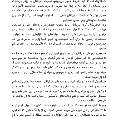
حدادی‌فر اضافه کرد: هرچه جلوتر می‌رویم، کیفیت بازیکنان ما بهتر می‌شود،
زیرا بسیاری از آنها سه تا چهار ماه تمرین و بازی رسمی نداشتند. اکنون به‌
مرور به شرایط مسابقه بازمی‌گردند و کیفیت‌شان نسبت به اردوی نخست
بسیار بهتر شده است. بازیکنان خوبی در اختیار داریم، اما بیش از هر چیز
نیازمند بازی‌های بین‌المللی هستیم.
وی خاطرنشان کرد: بازیکنان باید تجربه حضور در بازی‌های ملی و میادین
بزرگ را کسب کنند تا برای مسابقات رسمی به آمادگی مطلوب برسند. در
چنین دیدارهایی می‌توانیم تجربه نفرات‌مان را افزایش داده و شرایط
مسابقات رسمی را برای آنها شبیه‌سازی کنیم. امیدوارم با تلاش‌هایی که
فدراسیون فوتبال انجام می‌دهد، در کمتر از دو ماه باقی‌مانده این اتفاق رقم
بخورد.
سرمربی تیم ملی جوانان درباره اردوی این تیم در ترکیه نیز گفت: خوشبختانه
با تمهیداتی که فدراسیون فوتبال در نظر گرفته، از روز پنجشنبه دو تیم ملی
جوانان و امید در ادامه برنامه‌های آماده‌سازی خود عازم ترکیه می‌شوند. باید از
زحمات ریاست محترم فدراسیون و همکارانشان بابت برگزاری این اردو تشکر
ویژه‌ای داشته باشم، زیرا یکی از مهم‌ترین مراحل آماده‌سازی تیم ما همین
اردوی ترکیه است.
حدادی‌فر ادامه داد: برای این اردو سه بازی تدارکاتی خوب پیش‌بینی کرده‌ایم
که بدون شک از نظر فنی، ذهنی و روانی کمک زیادی به ما خواهد کرد.
امیدوارم اردوی موفقی را پشت سر بگذاریم. قصد داریم در این اردو هم روی
مسائل بدنی کار کنیم و هم برنامه‌های تاکتیکی را دنبال کنیم تا در نهایت به
خروجی مطلوب برسیم.
وی با اشاره به فهرست نفرات اعزامی به ترکیه، خاطرنشان کرد: برای این اردو
با ۲۷ بازیکن راهی ترکیه می‌شویم. ضمن قدردانی از باشگاه‌هایی که در این
مدت نهایت همکاری را با تیم ملی جوانان داشتند، انتظار داشتیم یک یا دو