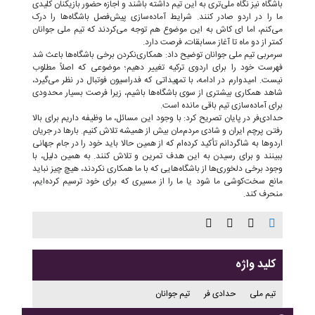
باشگاه نیز نگاه ملی‌تری به این تیم داشته باشند و اجازه حضور بازیکنان کلیدی
ما را در اردو صادر کنند. شرایط آماده‌سازی پیش‌فصل باشگاه‌ها را درک
می‌کنم، اما ای کاش به این موضوع هم توجه می‌کردند که تیم ملی جوانان
کمتر از دو ماه تا آغاز مسابقات، فرصت دارد.
سرمربی تیم ملی جوانان توضیح داد: همکاری‌نکردن برخی باشگاه‌ها باعث شد
فهرست خود را برای اردوی ترکیه تغییر دهیم؛ موضوعی که اصلاً مطلوب
نیست. امیدوارم در ادامه، با تمهیداتی که فدراسیون فوتبال در نظر می‌گیرد،
شاهد همکاری بیشتری از سوی باشگاه‌ها باشیم، زیرا فرصت بسیار محدودی
برای آماده‌سازی تیم باقی مانده است.
حدادی‌فر در پایان تصریح کرد: با وجود این مسائل، ما وظیفه داریم برای بالا
رفتن پرچم ایران و شادی مردم‌مان بیش از همیشه تلاش کنیم. بارها در جریان
اردوها به شاگردانم تأکید کرده‌ام که از همین حالا باید خود را در جام جهانی
ببینند و برای رسیدن به این هدف تمرین و تلاش کنند. به همین دلیل، با
وجود برخی دلخوری‌ها از باشگاه‌هایی که با ما همکاری نکردند، هیچ چیز نباید
مانع سخت‌کوشی ما شود یا ما را از مسیری که برای خود ترسیم کرده‌ایم،
منحرف کند.
کلید واژه
تیم ملی
حدادی فر
تیم جوانان