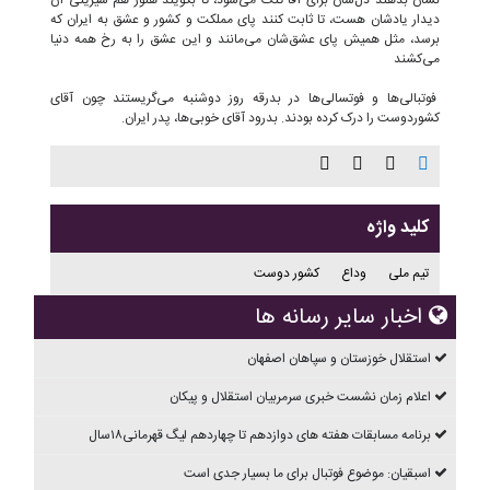
نشان بدهند دل‌شان برای آقا تنگ می‌شود، تا بگویند هنوز هم شیرینی آن
دیدار یادشان هست، تا ثابت کنند پای مملکت و کشور و عشق به ایران که
برسد، مثل همیش پای عشق‌شان می‌مانند و این عشق را به رخ همه دنیا
می‌کشند
فوتبالی‌ها و فوتسالی‌ها در بدرقه روز دوشنبه می‌گریستند چون آقای
کشوردوست را درک کرده بودند. بدرود آقای خوبی‌ها، پدر ایران.
کلید واژه
تیم ملی
وداع
کشور دوست
اخبار سایر رسانه ها
استقلال خوزستان و سپاهان اصفهان
اعلام زمان نشست خبری سرمربیان استقلال و پیکان
برنامه مسابقات هفته های دوازدهم تا چهاردهم ليگ قهرمانی۱۸سال
اسبقیان: موضوع فوتبال برای ما بسیار جدی است