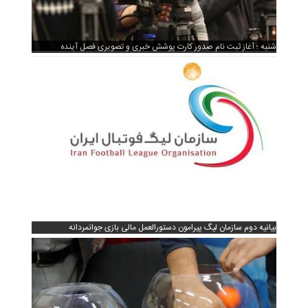
شنبه ؛ آغاز ثبت نام صدور کارت پوشش خبری و تصویری فصل آینده
بیانیه دوم سازمان لیگ پیرامون دستورالعمل مالی بازی جوانمردانه