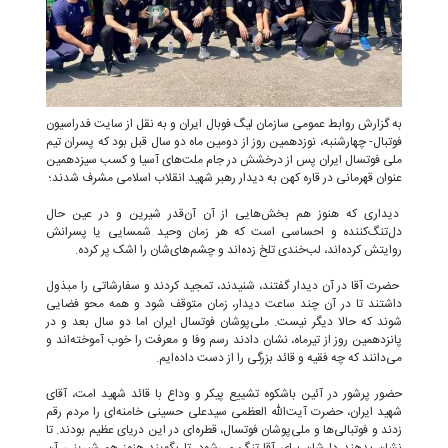
به گزارش روابط عمومی سازمان لیگ فوبال ایران و به نقل از سایت فدراسیون
فوتبال- چهارشنبه، نوزدهمین روز از دومین ماه دو سال قبل بود که پسران تیم
ملی فوتسال ایران پس از درخشش در جام ملت‌های آسیا و کسب سیزدهمین
عنوان قهرمانی در قاره کهن به دیدار رهبر شهید انقلاب اسلامی مشرف شدند؛
دیداری که هنوز هم بخش‌هایی از آن آن‌قدر شیرین و در عین حال
دل‌تنگ‌کننده و احساسی است که هر زمان وحید شمسایی یا پسرانش
روایتش کرده‌اند، لب‌خندی تلخ زده‌اند و چشم‌های‌شان را اشک پر کرده.
حضرت آقا در آن دیدار گفتند، شنیدند، تمجید کردند و سفارشاتی را مبذول
داشتند تا در آن چند ساعت دیدار، زمان متوقف شود و همه محو فضایی
شوند که حالا دیگر نیست. ملی‌پوشان فوتسال ایران اما دو سال بعد و در
پانزدهمین روز از تیرماه، نشان دادند رسم وفا و معرفت را خوب آموخته‌اند و
می‌دانند که چه فقیه و قائد بزرگی را از دست داده‌ایم.
حضور پرشور در آئین باشکوه تشییع پیکر و وداع با قائد شهید امت، آقای
شهید ایران، حضرت آیت‌الله العظمی سیدعلی حسینی خامنه‌ای را مردم رقم
زدند و فوتبالی‌ها و ملی‌پوشان فوتسال، قطره‌ای در این دریای عظیم بودند. تا