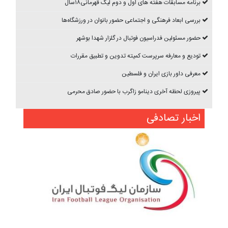
برنامه مسابقات هفته های اول و دوم ليگ قهرمانی۱۸سال
بررسی ابعاد فرهنگی و اجتماعی حضور بانوان در ورزشگاه‌ها
حضور مسئولین فدراسیون فوتبال در گلزار شهدا بوشهر
تودیع و معارفه سرپرست کمیته تدوین و تطبیق مقررات
معرفی داور بازی ایران و فلسطین
پیروزی لحظه آخری دینامو زاگرب با حضور صادق محرمی
اخبار تصادفی