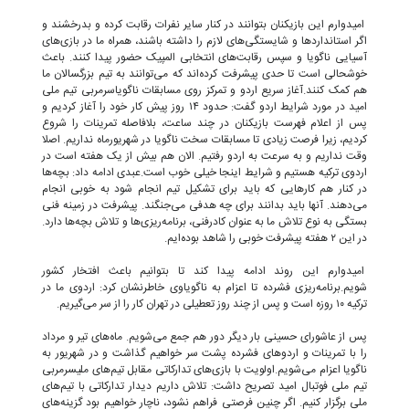
امیدوارم این بازیکنان بتوانند در کنار سایر نفرات رقابت کرده و بدرخشند و
اگر استانداردها و شایستگی‌های لازم را داشته باشند، همراه ما در بازی‌های
آسیایی ناگویا و سپس رقابت‌های انتخابی المپیک حضور پیدا کنند. باعث
خوشحالی است تا حدی پیشرفت کرده‌اند که می‌توانند به تیم بزرگسالان ما
هم کمک کنند.آغاز سریع اردو و تمرکز روی مسابقات ناگویاسرمربی تیم ملی
امید در مورد شرایط اردو گفت: حدود ۱۴ روز پیش کار خود را آغاز کردیم و
پس از اعلام فهرست بازیکنان در چند ساعت، بلافاصله تمرینات را شروع
کردیم، زیرا فرصت زیادی تا مسابقات سخت ناگویا در شهریورماه نداریم. اصلا
وقت نداریم و به سرعت به اردو رفتیم. الان هم بیش از یک هفته است در
اردوی ترکیه هستیم و شرایط اینجا خیلی خوب است.عبدی ادامه داد: بچه‌ها
در کنار هم کارهایی که باید برای تشکیل تیم انجام شود به خوبی انجام
می‌دهند‌. آنها باید بدانند برای چه هدفی می‌جنگند. پیشرفت در زمینه فنی
بستگی به نوع تلاش ما به عنوان کادرفنی، برنامه‌‌ریزی‌ها و تلاش بچه‌ها دارد‌.
در این ۲ هفته پیشرفت خوبی را شاهد بوده‌ایم.
امیدوارم این روند ادامه پیدا کند تا بتوانیم باعث افتخار کشور
شویم.برنامه‌ریزی فشرده تا اعزام به ناگویاوی خاطرنشان کرد: اردوی ما در
ترکیه ۱۰ روزه است و پس از چند روز تعطیلی در تهران کار را از سر می‌گیریم.
پس از عاشورای حسینی بار دیگر دور هم جمع می‌شویم. ماه‌های تیر و مرداد
را با تمرینات و اردوهای فشرده پشت سر خواهیم گذاشت و در شهریور به
ناگویا اعزام می‌شویم.اولویت با بازی‌های تدارکاتی مقابل تیم‌های ملیسرمربی
تیم ملی فوتبال امید تصریح داشت: تلاش داریم دیدار تدارکاتی با تیم‌های
ملی برگزار کنیم. اگر چنین فرصتی فراهم نشود، ناچار خواهیم بود گزینه‌های