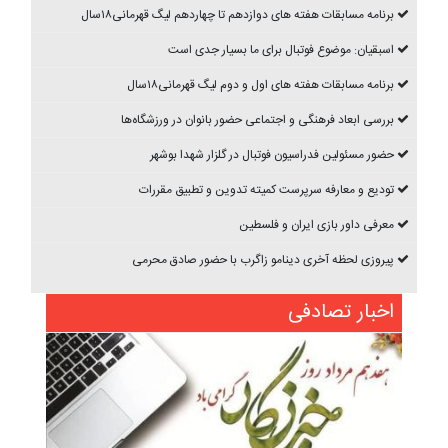
برنامه مسابقات هفته های دوازدهم تا چهاردهم ليگ قهرمانی۱۸سال
اسبقیان: موضوع فوتبال برای ما بسیار جدی است
برنامه مسابقات هفته های اول و دوم ليگ قهرمانی۱۸سال
بررسی ابعاد فرهنگی و اجتماعی حضور بانوان در ورزشگاه‌ها
حضور مسئولین فدراسیون فوتبال در گلزار شهدا بوشهر
تودیع و معارفه سرپرست کمیته تدوین و تطبیق مقررات
معرفی داور بازی ایران و فلسطین
پیروزی لحظه آخری دینامو زاگرب با حضور صادق محرمی
اخبار تصادفی