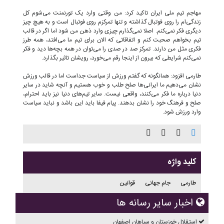
مهاجم تیم ملی ایران تاکید کرد: من وقتی وارد یک تورنمنت می‌شوم کل
زندگی‌ام را روی فوتبال گذاشته و تنها تمرکزم روی فوتبال است و به هیچ چیز
دیگری فکر نمی‌کنم‌. اصلا نمی‌گذارم چیزی وارد ذهن من شود اما اگر در قالب
تیم بخواهم صحبت کنم و اتفاقاتی که الان برای تیم ما می‌افتد، همه طرز
فکری مثل من دارند. تمرکز صد در صدی را می‌توان در همه بچه‌ها دید و فکر
نمی‌کنم شرایطی که بیرون از اینجا رقم می‌خورد، رویشان تاثیر بگذارد‌.
طارمی افزود: همانگونه که گفتم ورزش از سیاست جداست اما در قالب ورزش
نشان می‌دهیم ما ایرانی‌ها صلح طلب و خوب هستیم و آنچه شاید در سایر
دنیا درباره ما فکر می‌کنند، واقعی نیست. سایر تیم‌های دنیا نیز باید احترام،
صلح و فرهنگ خود را نشان بدهند. پیام فیفا باید این باشد و نباید سیاست
وارد ورزش شود.
کلید واژه
طارمی
جام جهانی
قوانین
اخبار سایر رسانه ها
استقلال خوزستان و سپاهان اصفهان