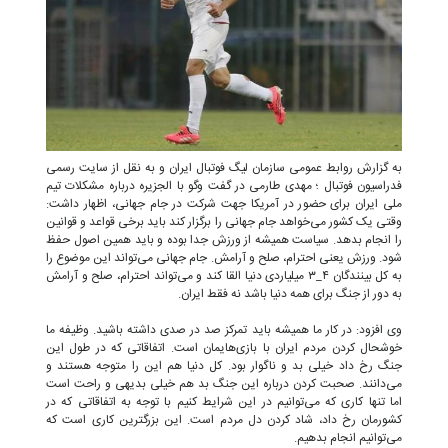
به گزارش روابط عمومی سازمان لیگ فوتبال ایران و به نقل از سایت رسمی
فدراسیون فوتبال ؛ مهدی طارمی در گفت وگو با الجزیره درباره مشکلات تیم
ملی ایران برای حضور در آمریکا جهت شرکت در جام جهانی، اظهار داشت:
وقتی یک کشور می‌خواهد جام جهانی را برگزار کند باید برخی قواعد و قوانین
را انجام بدهد‌. سیاست همیشه از ورزش جدا بوده و باید همین اصول حفظ
شود‌. ورزش یعنی احترام، صلح و آرامش. جام جهانی می‌تواند این موضوع را
به کل بینندگان ۴_۳ میلیاردی دنیا القا کند و می‌تواند احترام، صلح و آرامش
به دور از جنگ برای همه دنیا باشد نه فقط ایران.
وی افزود: در کار ما همیشه باید تمرکز صد در صدی داشته باشید. وظیفه ما
خوشحال کردن مردم ایران با بازی‌هایمان است. اتفاقاتی که در طول این
جنگ رخ داد خیلی بد و ناگوار بود. کل دنیا هم این را متوجه‌ هستند و
می‌دانند. صحبت کردن درباره این جنگ بد هم خیلی بدیهی و راحت است
اما تنها کاری که می‌توانیم در این شرایط کنیم با توجه به اتفاقاتی که در
کشورمان رخ داد، شاد کردن دل مردم است. این بزرگترین کاری است که
می‌توانیم انجام بدهیم‌.