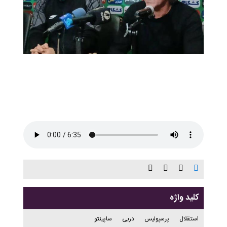
کلید واژه
استقلال
پرسپولیس
دربی
ساپینتو