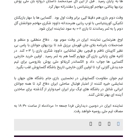
ها به پایان رسید . قبل از این گل سیدمحمد داستان دروازه بان ملی پوش
یزدیها پنالتی مهاجم کورینتیانس را مقتدرانه مهار کرد.
وقت دوم بازی هم دقیقا کپی برابر وقت اول بود . گلسایی ها با مهار بازیکنان
تکنیکی کورینتیانس با توپ ربایی هنرمندانه داوود شکری مهاجم جوانشان گل
دوم را به ثمر رساندند تا بازی ۲-۰ به سود نماینده ایران شود.
اوج هنرنمایی نماینده ایران در وقت سوم بود . دفاع منطقی و منظم و
ضدحملات بابرنامه بلای جان قهرمان برزیل شد تا یزدیهای جوانان با پاس بی
نظیر کاپیتان ناظم و قیچی بغل تماشایی داوود شکری بازی را ۳-۰ کند. در
ثانیه های پایانی بازی گل چهارم گلسا هم به ثمر رسید . اولین خرید خارجی
گلسایی ها جواب داد و الکساندر کریلائو ملی پوش بلاروسی برای تیم
جدیدش گلزنی کرد تا اولین گلزن خارجی تاریخ باشگاه گلساپوش لقب بگیرد.
تیم جوان مقاومت گلساپوش در نخستین بازی جام باشگاه های جهان با
نمایشی خیره کننده از اعتبار فوتبال ساحلی ایران دفاع کرد تا همه جوانان
ایرانی شاغل در باشگاه های لیگ برتر ایران امیدوارتر از گذشته برای ساختن
آینده ای بهتر تلاش کنند.
نماینده ایران در دومین دیدارش فردا جمعه ۱۰ مردادماه از ساعت ۱۸:۳۰ به
مصاف تیم ملی روسیه خواهد رفت.