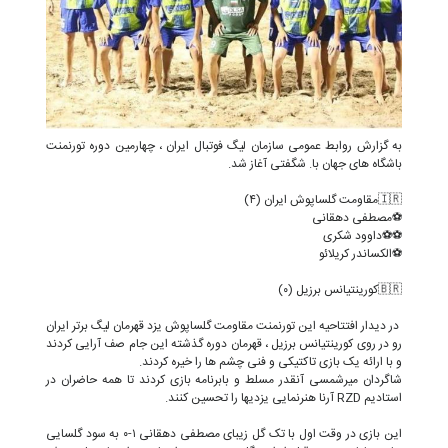
به گزارش روابط عمومی سازمان لیگ فوتبال ایران ، چهارمین دوره تورنمنت
باشگاه های جهان با. شگفتی آغاز شد.
🇮🇷مقاومت گلساپوش ایران (۴)
⚽️مصطفی دهقانی
⚽️⚽️داوود شکری
⚽️الکساندر کریلائو
🇧🇷کورینتیانس برزیل (۰)
در دیدار افتتاحیه این تورنمنت مقاومت گلساپوش یزد قهرمان لیگ برتر ایران
رو در روی کورینتیانس برزیل ، قهرمان دوره گذشته این جام صف آرایی کردند
و با ارائه یک بازی تاکتیکی و فنی چشم ها را خیره کردند.
شاگردان میرشمسی آنقدر مسلط و بابرنامه بازی کردند تا همه حاضران در
استادیم RZD آرنا هنرنمایی یزدیها را تحسین کنند.
این بازی در وقت اول با تک گل زیبای مصطفی دهقانی ۱-۰ به سود گلسایی