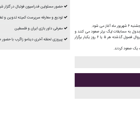
حضور مسئولین فدراسیون فوتبال در گلزار شه
تودیع و معارفه سرپرست کمیته تدوین و تط
 می شود.
معرفی داور بازی ایران و فلسطین
م نخست جدول به مسابقات لیگ برتر صعود می کنند و
سه تیم انتهای جدول به لیگ دسته دوم سقوط خواهند کرد، همچنین مسابقات طبق روال فصول گذشته هر ۵ یا ۶ روز یکبار برگزار
پیروزی لحظه آخری دینامو زاگرب با حضور
یگ یک صعود کردند.